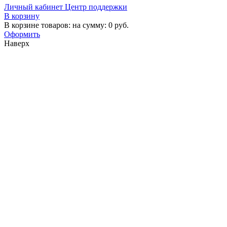
Личный кабинет
Центр поддержки
В корзину
В корзине товаров:
на сумму:
0
руб.
Оформить
Наверх
О компании
О нас
Контакты
Поставщикам
Вакансии
Покупателям
Сотрудничество
Доставка и оплата
Стать клиентом
Восстановить пароль
Интернет-магазин
Договор оферта
Возврат товара