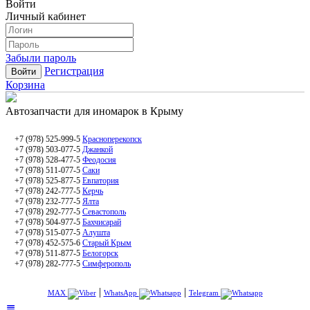
Войти
Личный кабинет
Забыли пароль
Регистрация
Корзина
Автозапчасти
для иномарок
в Крыму
+7 (978) 525-999-5
Красноперекопск
+7 (978) 503-077-5
Джанкой
+7 (978) 528-477-5
Феодосия
+7 (978) 511-077-5
Саки
+7 (978) 525-877-5
Евпатория
+7 (978) 242-777-5
Керчь
+7 (978) 232-777-5
Ялта
+7 (978) 292-777-5
Севастополь
+7 (978) 504-977-5
Бахчисарай
+7 (978) 515-077-5
Алушта
+7 (978) 452-575-6
Старый Крым
+7 (978) 511-877-5
Белогорск
+7 (978) 282-777-5
Симферополь
|
|
MAX
WhatsApp
Telegram