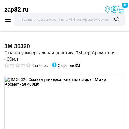
0
zap82.ru
3M
30320
Смазка универсальная пластика 3M аэр Ароматная
400мл
О бренде 3M
0 оценок