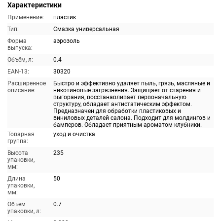
Характеристики
Применение:
пластик
Тип:
Смазка универсальная
Форма
аэрозоль
выпуска:
Объём, л:
0.4
EAN-13:
30320
Расширенное
Быстро и эффективно удаляет пыль, грязь, масляные и
описание:
никотиновые загрязнения. Защищает от старения и
выгорания, восстанавливает первоначальную
структуру, обладает антистатическим эффектом.
Предназначен для обработки пластиковых и
виниловых деталей салона. Подходит для молдингов и
бамперов. Обладает приятным ароматом клубники.
Товарная
уход и очистка
группа:
Высота
235
упаковки,
мм:
Длина
50
упаковки,
мм:
Объем
0.7
упаковки, л: