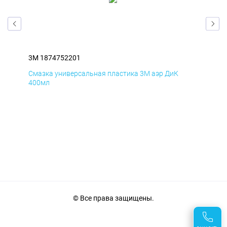
3M 1874752201
3M 
Смазка универсальная пластика 3M аэр ДиК
Сма
400мл
40
© Все права защищены.