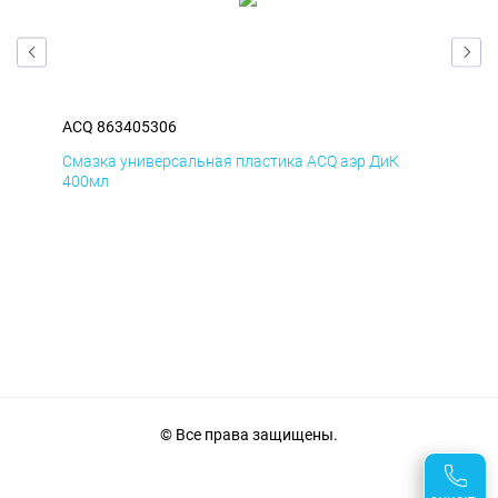
ACQ 863405306
ACQ
Смазка универсальная пластика ACQ аэр ДиК
Сма
400мл
40
© Все права защищены.