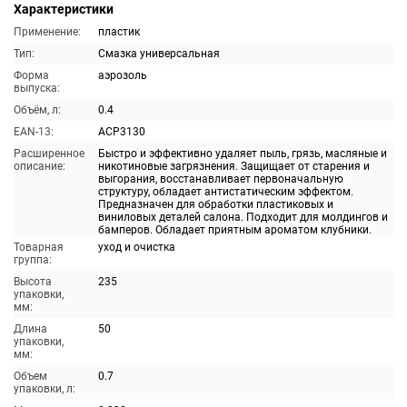
Характеристики
Применение:
пластик
Тип:
Смазка универсальная
Форма
аэрозоль
выпуска:
Объём, л:
0.4
EAN-13:
ACP3130
Расширенное
Быстро и эффективно удаляет пыль, грязь, масляные и
описание:
никотиновые загрязнения. Защищает от старения и
выгорания, восстанавливает первоначальную
структуру, обладает антистатическим эффектом.
Предназначен для обработки пластиковых и
виниловых деталей салона. Подходит для молдингов и
бамперов. Обладает приятным ароматом клубники.
Товарная
уход и очистка
группа:
Высота
235
упаковки,
мм:
Длина
50
упаковки,
мм:
Объем
0.7
упаковки, л: