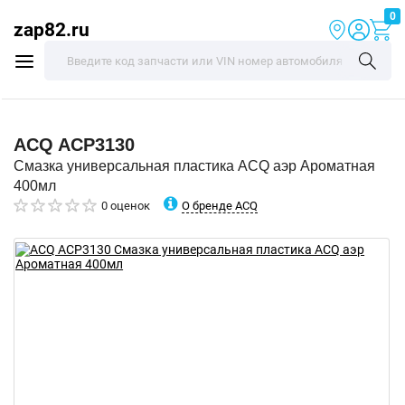
0
zap82.ru
ACQ
ACP3130
Смазка универсальная пластика ACQ аэр Ароматная
400мл
О бренде ACQ
0 оценок