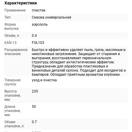
Характеристики
Применение:
пластик
Тип:
Смазка универсальная
Форма
аэрозоль
выпуска:
Объём, л:
0.4
EAN-13:
FOL103
Расширенное
Быстро и эффективно удаляет пыль, грязь, масляные и
описание:
никотиновые загрязнения. Защищает от старения и
выгорания, восстанавливает первоначальную
структуру, обладает антистатическим эффектом.
Предназначен для обработки пластиковых и
виниловых деталей салона. Подходит для молдингов и
бамперов. Обладает приятным ароматом клубники.
Товарная
уход и очистка
группа:
Высота
235
упаковки,
мм:
Длина
50
упаковки,
мм:
Объем
0.7
упаковки, л: