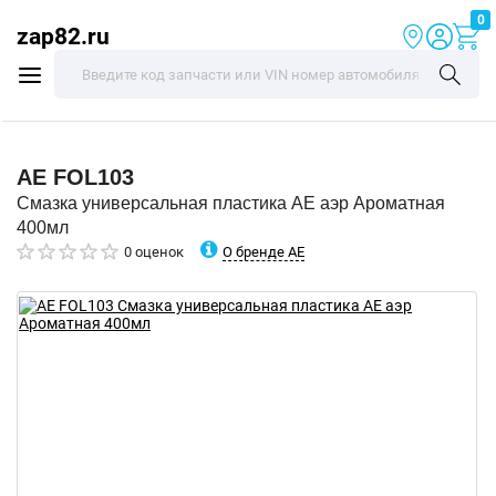
0
zap82.ru
AE
FOL103
Смазка универсальная пластика AE аэр Ароматная
400мл
О бренде AE
0 оценок