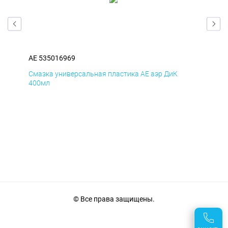
AE 535016969
AE 
Смазка универсальная пластика AE аэр ДиК
Сма
400мл
40
© Все права защищены.