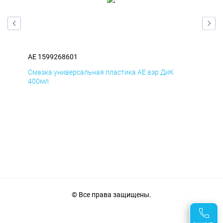
AE 1599268601
AE 
Смазка универсальная пластика AE аэр ДиК
Сма
400мл
40
© Все права защищены.