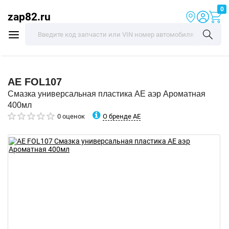
0
zap82.ru
AE
FOL107
Смазка универсальная пластика AE аэр Ароматная
400мл
О бренде AE
0 оценок