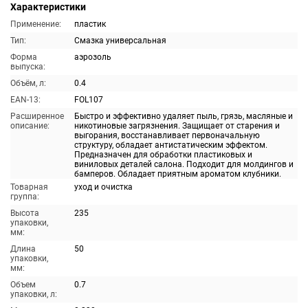
Характеристики
Применение:
пластик
Тип:
Смазка универсальная
Форма
аэрозоль
выпуска:
Объём, л:
0.4
EAN-13:
FOL107
Расширенное
Быстро и эффективно удаляет пыль, грязь, масляные и
описание:
никотиновые загрязнения. Защищает от старения и
выгорания, восстанавливает первоначальную
структуру, обладает антистатическим эффектом.
Предназначен для обработки пластиковых и
виниловых деталей салона. Подходит для молдингов и
бамперов. Обладает приятным ароматом клубники.
Товарная
уход и очистка
группа:
Высота
235
упаковки,
мм:
Длина
50
упаковки,
мм:
Объем
0.7
упаковки, л: