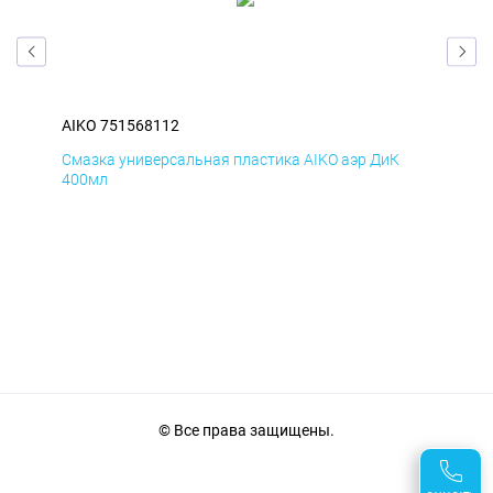
AIKO 751568112
AIK
Смазка универсальная пластика AIKO аэр ДиК
Сма
400мл
40
© Все права защищены.