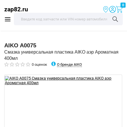
0
zap82.ru
AIKO
A0075
Смазка универсальная пластика AIKO аэр Ароматная
400мл
О бренде AIKO
0 оценок