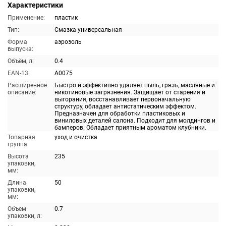
Характеристики
Применение:
пластик
Тип:
Смазка универсальная
Форма
аэрозоль
выпуска:
Объём, л:
0.4
EAN-13:
A0075
Расширенное
Быстро и эффективно удаляет пыль, грязь, масляные и
описание:
никотиновые загрязнения. Защищает от старения и
выгорания, восстанавливает первоначальную
структуру, обладает антистатическим эффектом.
Предназначен для обработки пластиковых и
виниловых деталей салона. Подходит для молдингов и
бамперов. Обладает приятным ароматом клубники.
Товарная
уход и очистка
группа:
Высота
235
упаковки,
мм:
Длина
50
упаковки,
мм:
Объем
0.7
упаковки, л: