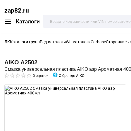
zap82.ru
Каталоги
ЛК
Каталоги групп
Ред.каталоги
Wh-каталоги
Carbase
Сторонние к
AIKO
A2502
Смазка универсальная пластика AIKO аэр Ароматная 40
О бренде AIKO
0 оценок