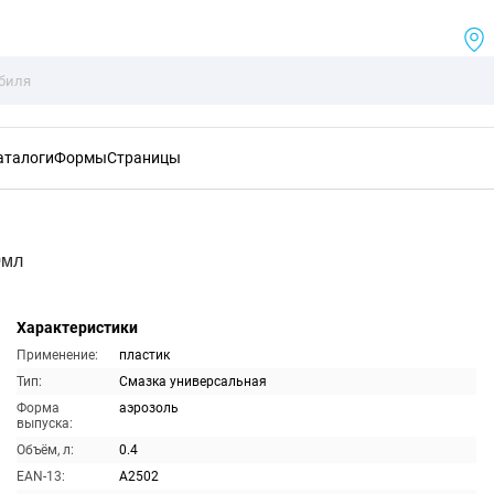
аталоги
Формы
Страницы
0мл
Характеристики
Применение:
пластик
Тип:
Смазка универсальная
Форма
аэрозоль
выпуска:
Объём, л:
0.4
EAN-13:
A2502