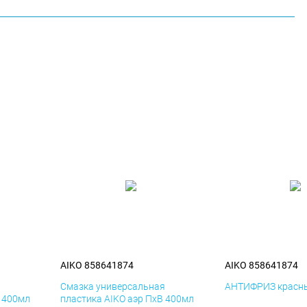
AIKO 858641874
AIKO 858641874
я
Смазка универсальная
АНТИФРИЗ красны
К 400мл
пластика AIKO аэр ПхВ 400мл