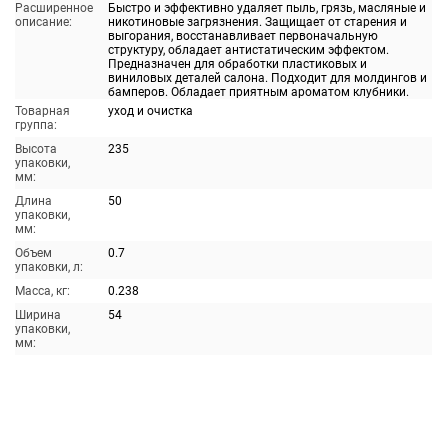
Расширенное
Быстро и эффективно удаляет пыль, грязь, масляные и
описание:
никотиновые загрязнения. Защищает от старения и
выгорания, восстанавливает первоначальную
структуру, обладает антистатическим эффектом.
Предназначен для обработки пластиковых и
виниловых деталей салона. Подходит для молдингов и
бамперов. Обладает приятным ароматом клубники.
Товарная
уход и очистка
группа:
Высота
235
упаковки,
мм:
Длина
50
упаковки,
мм:
Объем
0.7
упаковки, л:
Масса, кг:
0.238
Ширина
54
упаковки,
мм: