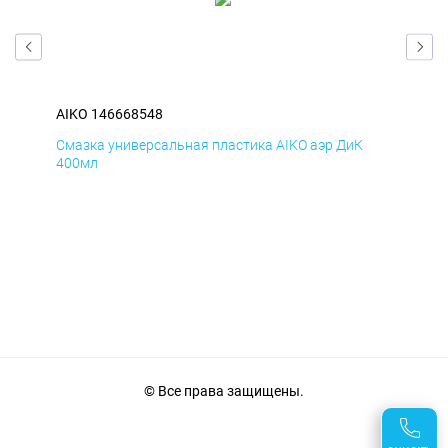
AIKO 146668548
AIK
Смазка универсальная пластика AIKO аэр ДиК
Сма
400мл
40
© Все права защищены.