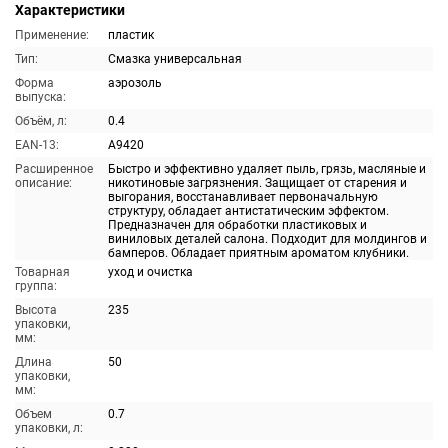
Характеристики
Применение:
пластик
Тип:
Смазка универсальная
Форма
аэрозоль
выпуска:
Объём, л:
0.4
EAN-13:
A9420
Расширенное
Быстро и эффективно удаляет пыль, грязь, масляные и
описание:
никотиновые загрязнения. Защищает от старения и
выгорания, восстанавливает первоначальную
структуру, обладает антистатическим эффектом.
Предназначен для обработки пластиковых и
виниловых деталей салона. Подходит для молдингов и
бамперов. Обладает приятным ароматом клубники.
Товарная
уход и очистка
группа:
Высота
235
упаковки,
мм:
Длина
50
упаковки,
мм:
Объем
0.7
упаковки, л: