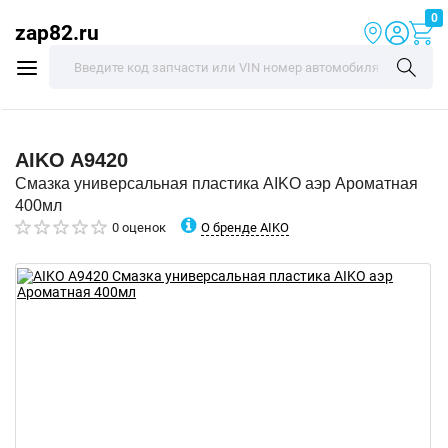
0
zap82.ru
AIKO
A9420
Смазка универсальная пластика AIKO аэр Ароматная
400мл
О бренде AIKO
0 оценок