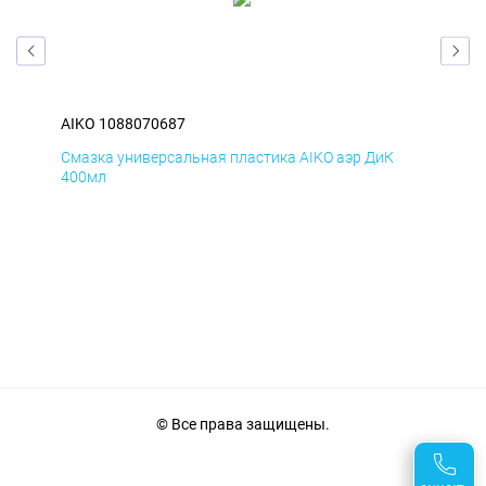
AIKO 1088070687
AIK
Смазка универсальная пластика AIKO аэр ДиК
Сма
400мл
40
© Все права защищены.