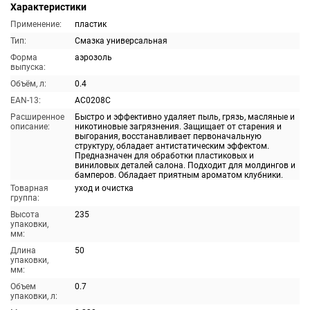
Характеристики
Применение:
пластик
Тип:
Смазка универсальная
Форма
аэрозоль
выпуска:
Объём, л:
0.4
EAN-13:
AC0208C
Расширенное
Быстро и эффективно удаляет пыль, грязь, масляные и
описание:
никотиновые загрязнения. Защищает от старения и
выгорания, восстанавливает первоначальную
структуру, обладает антистатическим эффектом.
Предназначен для обработки пластиковых и
виниловых деталей салона. Подходит для молдингов и
бамперов. Обладает приятным ароматом клубники.
Товарная
уход и очистка
группа:
Высота
235
упаковки,
мм:
Длина
50
упаковки,
мм:
Объем
0.7
упаковки, л: