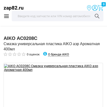
0
zap82.ru
AIKO
AC0208C
Смазка универсальная пластика AIKO аэр Ароматная
400мл
О бренде AIKO
0 оценок