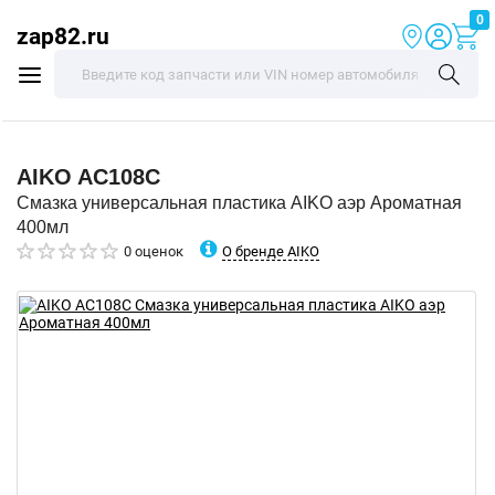
0
zap82.ru
AIKO
AC108C
Смазка универсальная пластика AIKO аэр Ароматная
400мл
О бренде AIKO
0 оценок