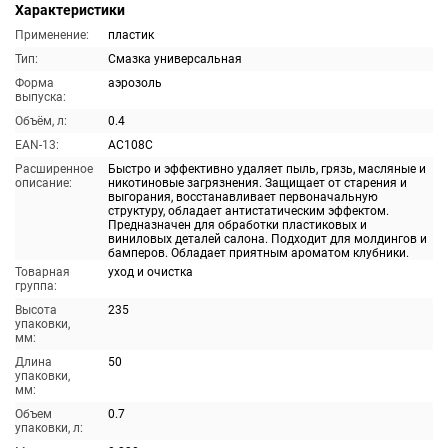
Характеристики
Применение:
пластик
Тип:
Смазка универсальная
Форма
аэрозоль
выпуска:
Объём, л:
0.4
EAN-13:
AC108C
Расширенное
Быстро и эффективно удаляет пыль, грязь, масляные и
описание:
никотиновые загрязнения. Защищает от старения и
выгорания, восстанавливает первоначальную
структуру, обладает антистатическим эффектом.
Предназначен для обработки пластиковых и
виниловых деталей салона. Подходит для молдингов и
бамперов. Обладает приятным ароматом клубники.
Товарная
уход и очистка
группа:
Высота
235
упаковки,
мм:
Длина
50
упаковки,
мм:
Объем
0.7
упаковки, л: