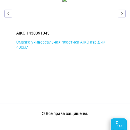
AIKO 1430391043
AIK
Смазка универсальная пластика AIKO аэр ДиК
Сма
400мл
40
© Все права защищены.