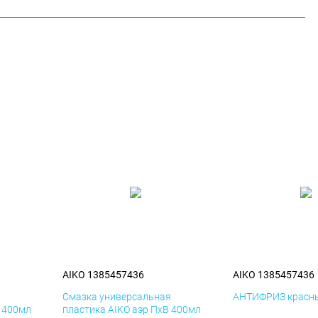
AIKO 1385457436
AIKO 1385457436
я
Смазка универсальная
АНТИФРИЗ красны
К 400мл
пластика AIKO аэр ПхВ 400мл