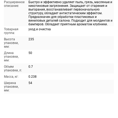
Расширенное
Быстро и эффективно удаляет пыль, грязь, масляные и
описание:
никотиновые загрязнения. Защищает от старения и
выгорания, восстанавливает первоначальную
структуру, обладает антистатическим эффектом.
Предназначен для обработки пластиковых и
виниловых деталей салона. Подходит для молдингов и
бамперов. Обладает приятным ароматом клубники.
Товарная
уход и очистка
группа:
Высота
235
упаковки,
мм:
Длина
50
упаковки,
мм:
Объем
0.7
упаковки, л:
Масса, кг:
0.238
Ширина
54
упаковки,
мм: