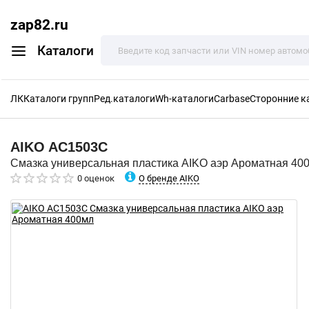
zap82.ru
Каталоги
ЛК
Каталоги групп
Ред.каталоги
Wh-каталоги
Carbase
Сторонние к
AIKO
AC1503C
Смазка универсальная пластика AIKO аэр Ароматная 40
О бренде AIKO
0 оценок