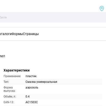
аталоги
Формы
Страницы
0мл
Характеристики
Применение:
пластик
Тип:
Смазка универсальная
Форма
аэрозоль
выпуска:
Объём, л:
0.4
EAN-13:
AC1503C