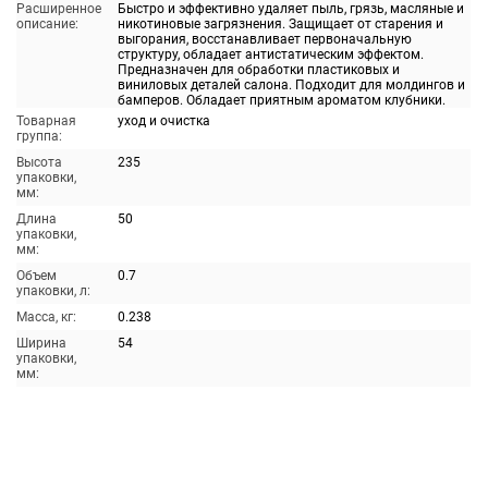
Расширенное
Быстро и эффективно удаляет пыль, грязь, масляные и
описание:
никотиновые загрязнения. Защищает от старения и
выгорания, восстанавливает первоначальную
структуру, обладает антистатическим эффектом.
Предназначен для обработки пластиковых и
виниловых деталей салона. Подходит для молдингов и
бамперов. Обладает приятным ароматом клубники.
Товарная
уход и очистка
группа:
Высота
235
упаковки,
мм:
Длина
50
упаковки,
мм:
Объем
0.7
упаковки, л:
Масса, кг:
0.238
Ширина
54
упаковки,
мм: