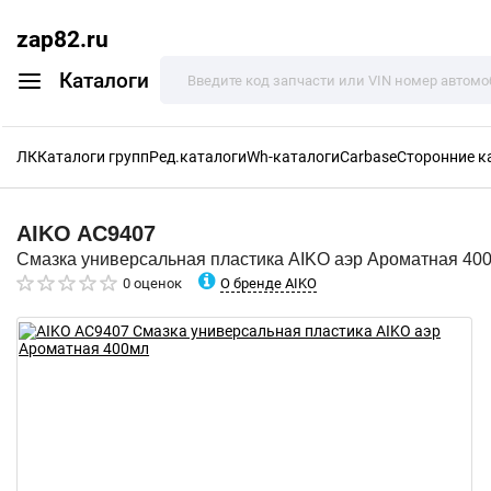
zap82.ru
Каталоги
ЛК
Каталоги групп
Ред.каталоги
Wh-каталоги
Carbase
Сторонние к
AIKO
AC9407
Смазка универсальная пластика AIKO аэр Ароматная 40
О бренде AIKO
0 оценок