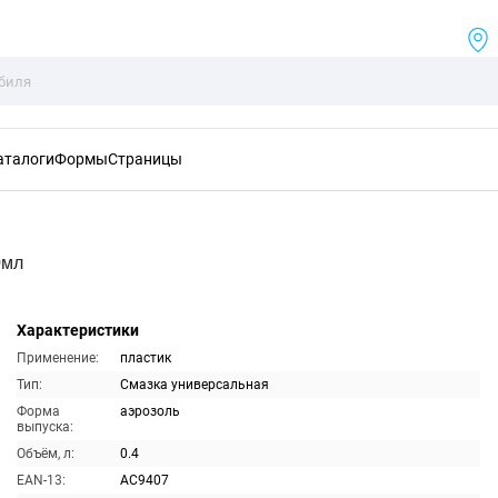
аталоги
Формы
Страницы
0мл
Характеристики
Применение:
пластик
Тип:
Смазка универсальная
Форма
аэрозоль
выпуска:
Объём, л:
0.4
EAN-13:
AC9407