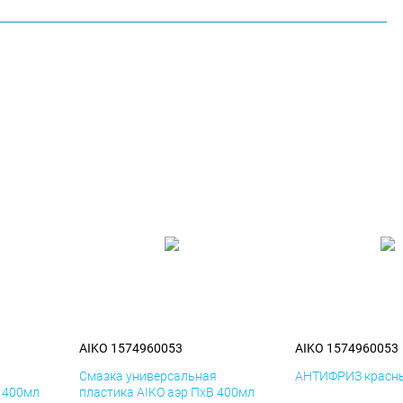
AIKO 1574960053
AIKO 1574960053
я
Смазка универсальная
АНТИФРИЗ красны
К 400мл
пластика AIKO аэр ПхВ 400мл