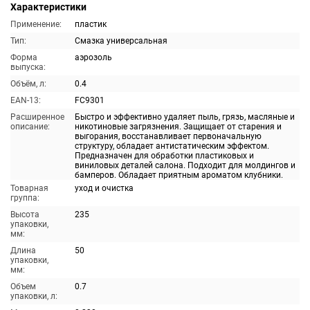
Характеристики
Применение:
пластик
Тип:
Смазка универсальная
Форма
аэрозоль
выпуска:
Объём, л:
0.4
EAN-13:
FC9301
Расширенное
Быстро и эффективно удаляет пыль, грязь, масляные и
описание:
никотиновые загрязнения. Защищает от старения и
выгорания, восстанавливает первоначальную
структуру, обладает антистатическим эффектом.
Предназначен для обработки пластиковых и
виниловых деталей салона. Подходит для молдингов и
бамперов. Обладает приятным ароматом клубники.
Товарная
уход и очистка
группа:
Высота
235
упаковки,
мм:
Длина
50
упаковки,
мм:
Объем
0.7
упаковки, л: