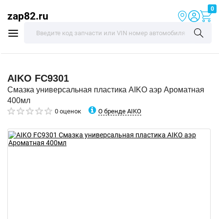
0
zap82.ru
AIKO
FC9301
Смазка универсальная пластика AIKO аэр Ароматная
400мл
О бренде AIKO
0 оценок