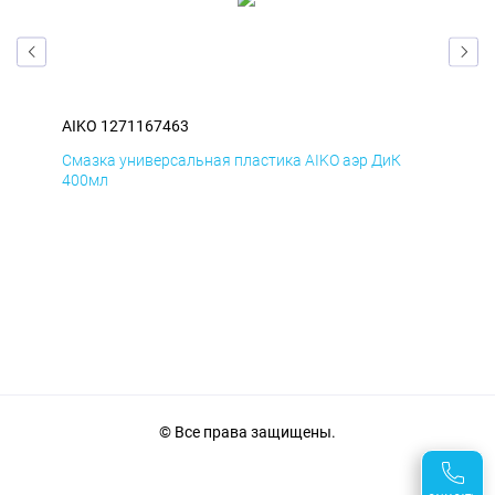
AIKO 1271167463
AIK
Смазка универсальная пластика AIKO аэр ДиК
Сма
400мл
40
© Все права защищены.