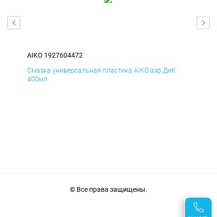
AIKO 1927604472
AIK
Смазка универсальная пластика AIKO аэр ДиК
Сма
400мл
40
© Все права защищены.