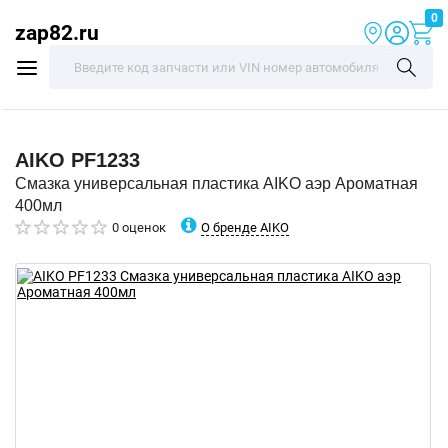
0
zap82.ru
AIKO
PF1233
Смазка универсальная пластика AIKO аэр Ароматная
400мл
О бренде AIKO
0 оценок