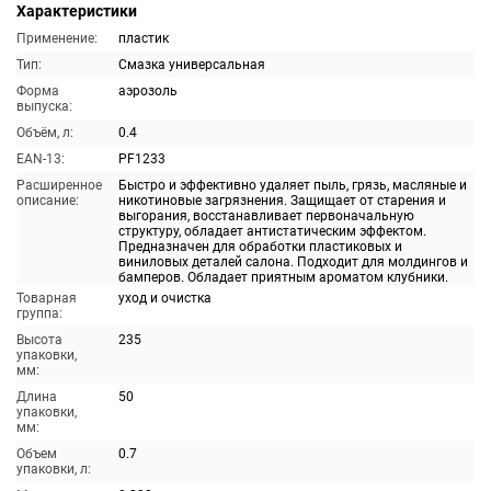
Характеристики
Применение:
пластик
Тип:
Смазка универсальная
Форма
аэрозоль
выпуска:
Объём, л:
0.4
EAN-13:
PF1233
Расширенное
Быстро и эффективно удаляет пыль, грязь, масляные и
описание:
никотиновые загрязнения. Защищает от старения и
выгорания, восстанавливает первоначальную
структуру, обладает антистатическим эффектом.
Предназначен для обработки пластиковых и
виниловых деталей салона. Подходит для молдингов и
бамперов. Обладает приятным ароматом клубники.
Товарная
уход и очистка
группа:
Высота
235
упаковки,
мм:
Длина
50
упаковки,
мм:
Объем
0.7
упаковки, л: