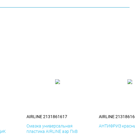
AIRLINE 2131861617
AIRLINE 21318616
я
Смазка универсальная
АНТИФРИЗ красны
ДиК
пластика AIRLINE аэр ПхВ