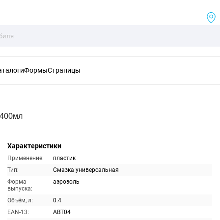
аталоги
Формы
Страницы
 400мл
Характеристики
Применение:
пластик
Тип:
Смазка универсальная
Форма
аэрозоль
выпуска:
Объём, л:
0.4
EAN-13:
ABT04