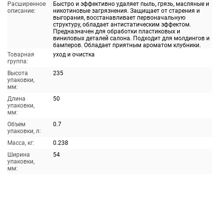
Расширенное
Быстро и эффективно удаляет пыль, грязь, масляные и
описание:
никотиновые загрязнения. Защищает от старения и
выгорания, восстанавливает первоначальную
структуру, обладает антистатическим эффектом.
Предназначен для обработки пластиковых и
виниловых деталей салона. Подходит для молдингов и
бамперов. Обладает приятным ароматом клубники.
Товарная
уход и очистка
группа:
Высота
235
упаковки,
мм:
Длина
50
упаковки,
мм:
Объем
0.7
упаковки, л:
Масса, кг:
0.238
Ширина
54
упаковки,
мм: