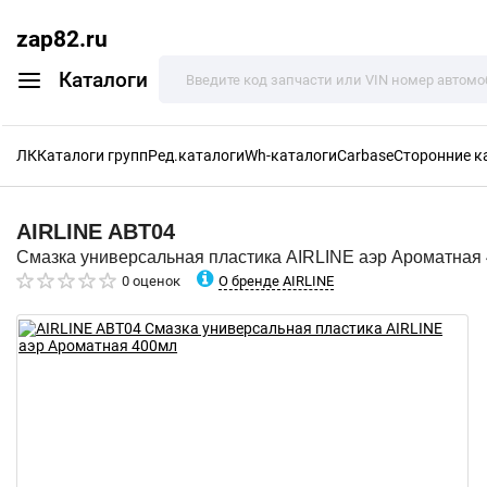
zap82.ru
Каталоги
ЛК
Каталоги групп
Ред.каталоги
Wh-каталоги
Carbase
Сторонние к
AIRLINE
ABT04
Смазка универсальная пластика AIRLINE аэр Ароматная
О бренде AIRLINE
0 оценок