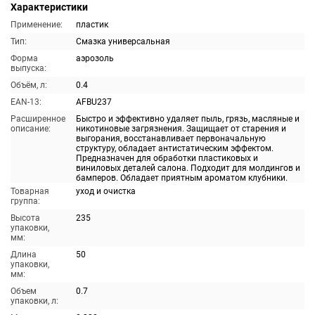
Характеристики
Применение:
пластик
Тип:
Смазка универсальная
Форма
аэрозоль
выпуска:
Объём, л:
0.4
EAN-13:
AFBU237
Расширенное
Быстро и эффективно удаляет пыль, грязь, масляные и
описание:
никотиновые загрязнения. Защищает от старения и
выгорания, восстанавливает первоначальную
структуру, обладает антистатическим эффектом.
Предназначен для обработки пластиковых и
виниловых деталей салона. Подходит для молдингов и
бамперов. Обладает приятным ароматом клубники.
Товарная
уход и очистка
группа:
Высота
235
упаковки,
мм:
Длина
50
упаковки,
мм:
Объем
0.7
упаковки, л: