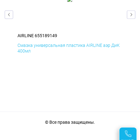
AIRLINE 655189149
AIR
БмД
Смазка универсальная пластика AIRLINE аэр ДиК
Сма
400мл
40
© Все права защищены.