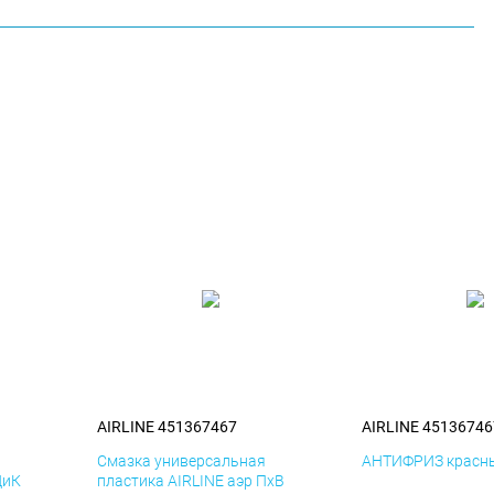
AIRLINE 451367467
AIRLINE 45136746
я
Смазка универсальная
АНТИФРИЗ красны
ДиК
пластика AIRLINE аэр ПхВ