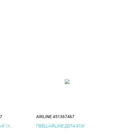
7
AIRLINE 451367467
й 1л.
ПВЕЦ AIRLINE ДОТ4 910г