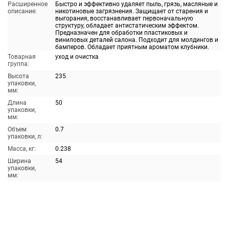
Расширенное
Быстро и эффективно удаляет пыль, грязь, масляные и
описание:
никотиновые загрязнения. Защищает от старения и
выгорания, восстанавливает первоначальную
структуру, обладает антистатическим эффектом.
Предназначен для обработки пластиковых и
виниловых деталей салона. Подходит для молдингов и
бамперов. Обладает приятным ароматом клубники.
Товарная
уход и очистка
группа:
Высота
235
упаковки,
мм:
Длина
50
упаковки,
мм:
Объем
0.7
упаковки, л:
Масса, кг:
0.238
Ширина
54
упаковки,
мм: