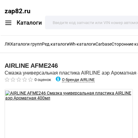
zap82.ru
Каталоги
ЛК
Каталоги групп
Ред.каталоги
Wh-каталоги
Carbase
Сторонние к
AIRLINE
AFME246
Смазка универсальная пластика AIRLINE аэр Ароматная
О бренде AIRLINE
0 оценок