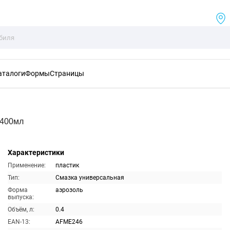
аталоги
Формы
Страницы
 400мл
Характеристики
Применение:
пластик
Тип:
Смазка универсальная
Форма
аэрозоль
выпуска:
Объём, л:
0.4
EAN-13:
AFME246