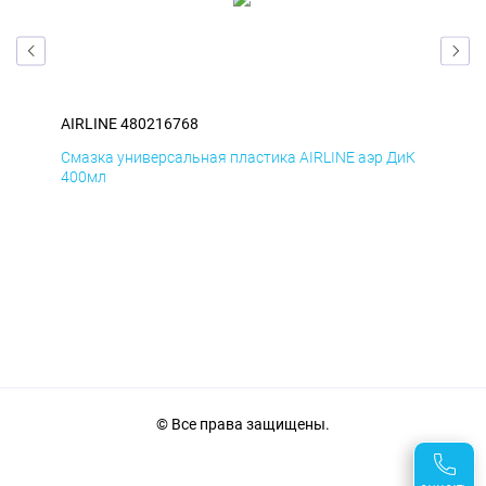
AIRLINE 480216768
AIR
БмД
Смазка универсальная пластика AIRLINE аэр ДиК
Сма
400мл
40
© Все права защищены.