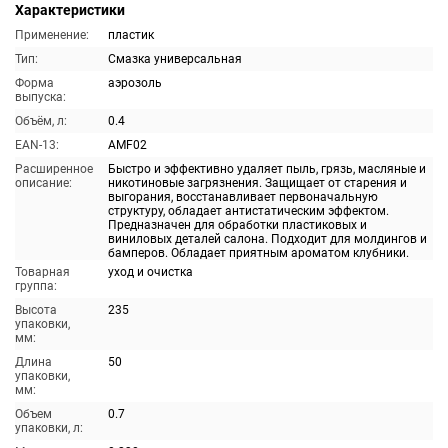
Характеристики
Применение:
пластик
Тип:
Смазка универсальная
Форма
аэрозоль
выпуска:
Объём, л:
0.4
EAN-13:
AMF02
Расширенное
Быстро и эффективно удаляет пыль, грязь, масляные и
описание:
никотиновые загрязнения. Защищает от старения и
выгорания, восстанавливает первоначальную
структуру, обладает антистатическим эффектом.
Предназначен для обработки пластиковых и
виниловых деталей салона. Подходит для молдингов и
бамперов. Обладает приятным ароматом клубники.
Товарная
уход и очистка
группа:
Высота
235
упаковки,
мм:
Длина
50
упаковки,
мм:
Объем
0.7
упаковки, л: