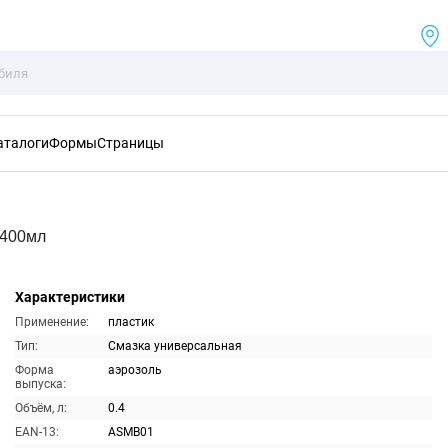
аталоги
Формы
Страницы
 400мл
Характеристики
Применение:
пластик
Тип:
Смазка универсальная
Форма
аэрозоль
выпуска:
Объём, л:
0.4
EAN-13:
ASMB01