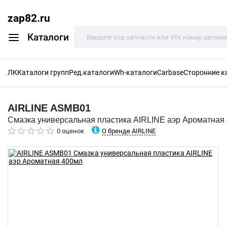
zap82.ru
Каталоги
ЛК
Каталоги групп
Ред.каталоги
Wh-каталоги
Carbase
Сторонние к
AIRLINE
ASMB01
Смазка универсальная пластика AIRLINE аэр Ароматная
О бренде AIRLINE
0 оценок