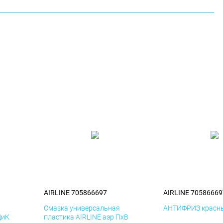
AIRLINE 705866697
AIRLINE 70586669
я
Смазка универсальная
АНТИФРИЗ красны
ДиК
пластика AIRLINE аэр ПхВ