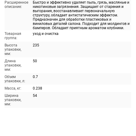
Расширенное
Быстро и эффективно удаляет пыль, грязь, масляные и
описание:
никотиновые загрязнения. Защищает от старения и
выгорания, восстанавливает первоначальную
структуру, обладает антистатическим эффектом.
Предназначен для обработки пластиковых и
виниловых деталей салона. Подходит для молдингов и
бамперов. Обладает приятным ароматом клубники.
Товарная
уход и очистка
группа:
Высота
235
упаковки,
мм:
Длина
50
упаковки,
мм:
Объем
0.7
упаковки, л:
Масса, кг:
0.238
Ширина
54
упаковки,
мм: