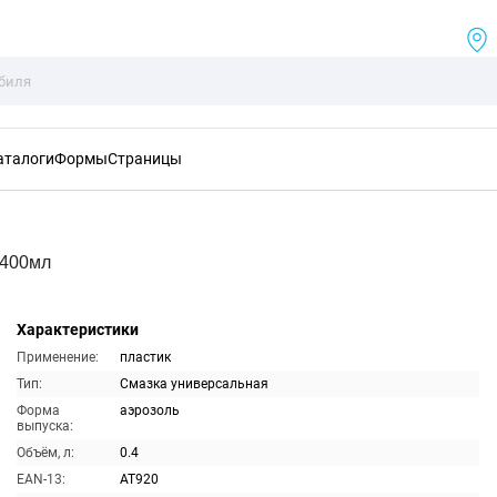
аталоги
Формы
Страницы
 400мл
Характеристики
Применение:
пластик
Тип:
Смазка универсальная
Форма
аэрозоль
выпуска:
Объём, л:
0.4
EAN-13:
AT920