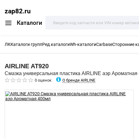
zap82.ru
Каталоги
ЛК
Каталоги групп
Ред.каталоги
Wh-каталоги
Carbase
Сторонние к
AIRLINE
AT920
Смазка универсальная пластика AIRLINE аэр Ароматная
О бренде AIRLINE
0 оценок