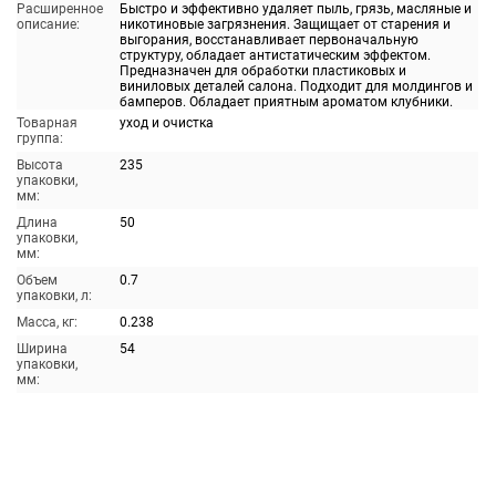
Расширенное
Быстро и эффективно удаляет пыль, грязь, масляные и
описание:
никотиновые загрязнения. Защищает от старения и
выгорания, восстанавливает первоначальную
структуру, обладает антистатическим эффектом.
Предназначен для обработки пластиковых и
виниловых деталей салона. Подходит для молдингов и
бамперов. Обладает приятным ароматом клубники.
Товарная
уход и очистка
группа:
Высота
235
упаковки,
мм:
Длина
50
упаковки,
мм:
Объем
0.7
упаковки, л:
Масса, кг:
0.238
Ширина
54
упаковки,
мм: