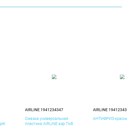
AIRLINE 1941234347
AIRLINE 19412343
я
Смазка универсальная
АНТИФРИЗ красны
ДиК
пластика AIRLINE аэр ПхВ