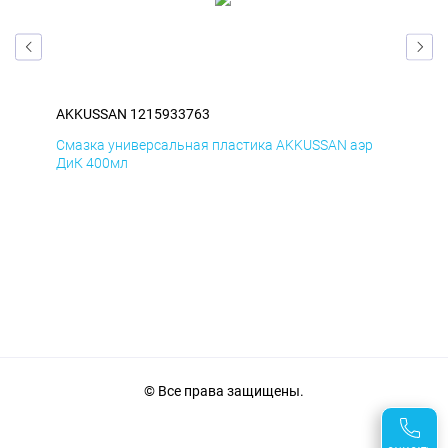
AKKUSSAN 1215933763
AK
р
Смазка универсальная пластика AKKUSSAN аэр
Сма
ДиК 400мл
ПхВ
© Все права защищены.