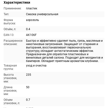
Характеристики
Применение:
пластик
Тип:
Смазка универсальная
Форма
аэрозоль
выпуска:
Объём, л:
0.4
EAN-13:
AK106F
Расширенное
Быстро и эффективно удаляет пыль, грязь, масляные и
описание:
никотиновые загрязнения. Защищает от старения и
выгорания, восстанавливает первоначальную
структуру, обладает антистатическим эффектом.
Предназначен для обработки пластиковых и
виниловых деталей салона. Подходит для молдингов и
бамперов. Обладает приятным ароматом клубники.
Товарная
уход и очистка
группа:
Высота
235
упаковки,
мм:
Длина
50
упаковки,
мм:
Объем
0.7
упаковки, л: