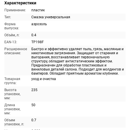
Характеристики
Применение:
пластик
Тип:
Смазка универсальная
Форма
аэрозоль
выпуска:
Объём, л:
0.4
EAN-13:
TP198F
Расширенное
Быстро и эффективно удаляет пыль, грязь, масляные и
описание:
никотиновые загрязнения. Защищает от старения и
выгорания, восстанавливает первоначальную
структуру, обладает антистатическим эффектом.
Предназначен для обработки пластиковых и
виниловых деталей салона. Подходит для молдингов и
бамперов. Обладает приятным ароматом клубники.
Товарная
уход и очистка
группа:
Высота
235
упаковки,
мм:
Длина
50
упаковки,
мм:
Объем
0.7
упаковки, л: