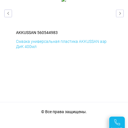
AKKUSSAN 560544983
AK
р
Смазка универсальная пластика AKKUSSAN аэр
Сма
ДиК 400мл
ПхВ
© Все права защищены.