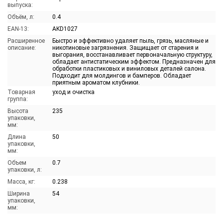
выпуска:
Объём, л:
0.4
EAN-13:
AKD1027
Расширенное
Быстро и эффективно удаляет пыль, грязь, масляные и
описание:
никотиновые загрязнения. Защищает от старения и
выгорания, восстанавливает первоначальную структуру,
обладает антистатическим эффектом. Предназначен для
обработки пластиковых и виниловых деталей салона.
Подходит для молдингов и бамперов. Обладает
приятным ароматом клубники.
Товарная
уход и очистка
группа:
Высота
235
упаковки,
мм:
Длина
50
упаковки,
мм:
Объем
0.7
упаковки, л:
Масса, кг:
0.238
Ширина
54
упаковки,
мм: