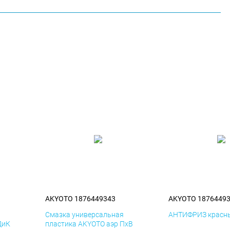
AKYOTO 1876449343
AKYOTO 1876449
я
Смазка универсальная
АНТИФРИЗ красны
ДиК
пластика AKYOTO аэр ПхВ