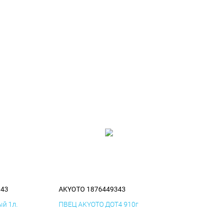
343
AKYOTO 1876449343
й 1л.
ПВЕЦ AKYOTO ДОТ4 910г