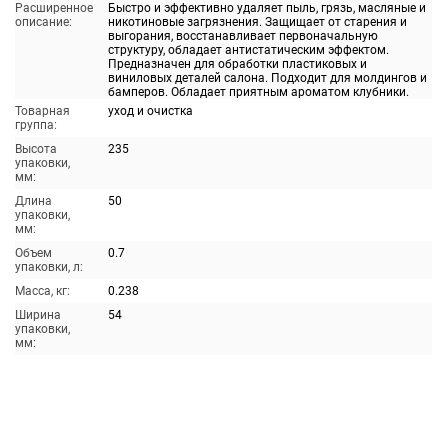
Расширенное
Быстро и эффективно удаляет пыль, грязь, масляные и
описание:
никотиновые загрязнения. Защищает от старения и
выгорания, восстанавливает первоначальную
структуру, обладает антистатическим эффектом.
Предназначен для обработки пластиковых и
виниловых деталей салона. Подходит для молдингов и
бамперов. Обладает приятным ароматом клубники.
Товарная
уход и очистка
группа:
Высота
235
упаковки,
мм:
Длина
50
упаковки,
мм:
Объем
0.7
упаковки, л:
Масса, кг:
0.238
Ширина
54
упаковки,
мм: