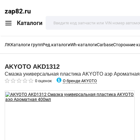
zap82.ru
Каталоги
ЛК
Каталоги групп
Ред.каталоги
Wh-каталоги
Carbase
Сторонние к
AKYOTO
AKD1312
Смазка универсальная пластика AKYOTO аэр Ароматная
О бренде AKYOTO
0 оценок