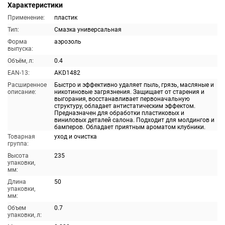
Характеристики
Применение:
пластик
Тип:
Смазка универсальная
Форма
аэрозоль
выпуска:
Объём, л:
0.4
EAN-13:
AKD1482
Расширенное
Быстро и эффективно удаляет пыль, грязь, масляные и
описание:
никотиновые загрязнения. Защищает от старения и
выгорания, восстанавливает первоначальную
структуру, обладает антистатическим эффектом.
Предназначен для обработки пластиковых и
виниловых деталей салона. Подходит для молдингов и
бамперов. Обладает приятным ароматом клубники.
Товарная
уход и очистка
группа:
Высота
235
упаковки,
мм:
Длина
50
упаковки,
мм:
Объем
0.7
упаковки, л: