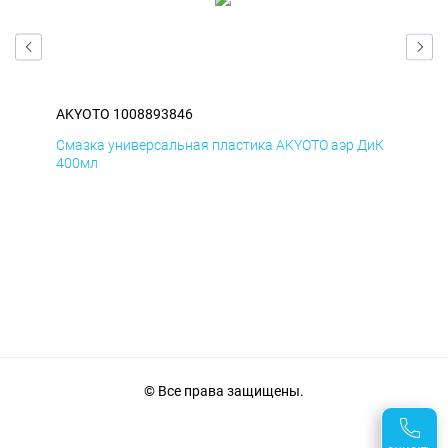
AKYOTO 1008893846
AK
БмД
Смазка универсальная пластика AKYOTO аэр ДиК
Сма
400мл
40
© Все права защищены.