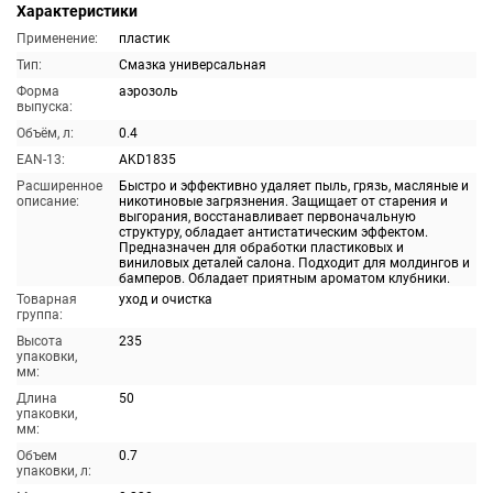
Характеристики
Применение:
пластик
Тип:
Смазка универсальная
Форма
аэрозоль
выпуска:
Объём, л:
0.4
EAN-13:
AKD1835
Расширенное
Быстро и эффективно удаляет пыль, грязь, масляные и
описание:
никотиновые загрязнения. Защищает от старения и
выгорания, восстанавливает первоначальную
структуру, обладает антистатическим эффектом.
Предназначен для обработки пластиковых и
виниловых деталей салона. Подходит для молдингов и
бамперов. Обладает приятным ароматом клубники.
Товарная
уход и очистка
группа:
Высота
235
упаковки,
мм:
Длина
50
упаковки,
мм:
Объем
0.7
упаковки, л: