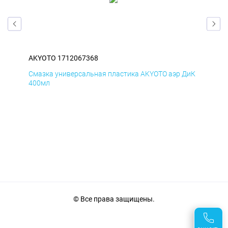
AKYOTO 1712067368
AK
БмД
Смазка универсальная пластика AKYOTO аэр ДиК
Сма
400мл
40
© Все права защищены.