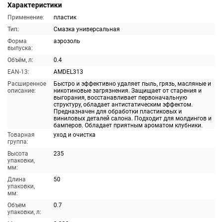
Характеристики
Применение:
пластик
Тип:
Смазка универсальная
Форма
аэрозоль
выпуска:
Объём, л:
0.4
EAN-13:
AMDEL313
Расширенное
Быстро и эффективно удаляет пыль, грязь, масляные и
описание:
никотиновые загрязнения. Защищает от старения и
выгорания, восстанавливает первоначальную
структуру, обладает антистатическим эффектом.
Предназначен для обработки пластиковых и
виниловых деталей салона. Подходит для молдингов и
бамперов. Обладает приятным ароматом клубники.
Товарная
уход и очистка
группа:
Высота
235
упаковки,
мм:
Длина
50
упаковки,
мм:
Объем
0.7
упаковки, л: