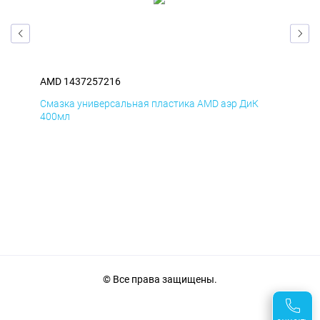
AMD 1437257216
AM
Смазка универсальная пластика AMD аэр ДиК
Сма
400мл
40
© Все права защищены.