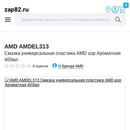
0
zap82.ru
AMD
AMDEL313
Смазка универсальная пластика AMD аэр Ароматная
400мл
О бренде AMD
0 оценок