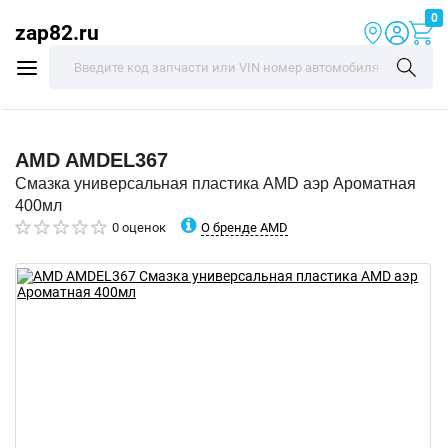
0
zap82.ru
AMD
AMDEL367
Смазка универсальная пластика AMD аэр Ароматная
400мл
О бренде AMD
0 оценок