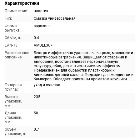
Характеристики
Применение:
пластик
Тип:
Смазка универсальная
Форма
аэрозоль
выпуска:
Объём, л:
0.4
EAN-13:
AMDEL367
Расширенное
Быстро и эффективно удаляет пыль, грязь, масляные и
описание:
никотиновые загрязнения. Защищает от старения и
выгорания, восстанавливает первоначальную
структуру, обладает антистатическим эффектом.
Предназначен для обработки пластиковых и
виниловых деталей салона. Подходит для молдингов и
бамперов. Обладает приятным ароматом клубники.
Товарная
уход и очистка
группа:
Высота
235
упаковки,
мм:
Длина
50
упаковки,
мм:
Объем
0.7
упаковки, л: