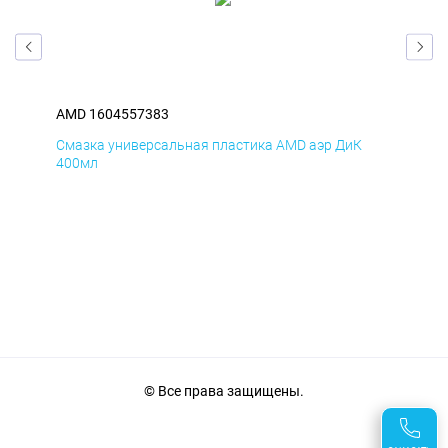
AMD 1604557383
AM
Смазка универсальная пластика AMD аэр ДиК
Сма
400мл
40
© Все права защищены.