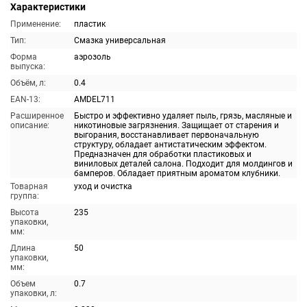
Характеристики
Применение:
пластик
Тип:
Смазка универсальная
Форма
аэрозоль
выпуска:
Объём, л:
0.4
EAN-13:
AMDEL711
Расширенное
Быстро и эффективно удаляет пыль, грязь, масляные и
описание:
никотиновые загрязнения. Защищает от старения и
выгорания, восстанавливает первоначальную
структуру, обладает антистатическим эффектом.
Предназначен для обработки пластиковых и
виниловых деталей салона. Подходит для молдингов и
бамперов. Обладает приятным ароматом клубники.
Товарная
уход и очистка
группа:
Высота
235
упаковки,
мм:
Длина
50
упаковки,
мм:
Объем
0.7
упаковки, л: