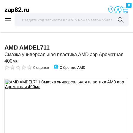
0
zap82.ru
AMD
AMDEL711
Смазка универсальная пластика AMD аэр Ароматная
400мл
О бренде AMD
0 оценок