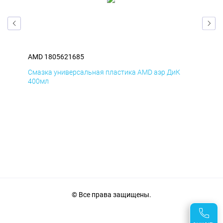
AMD 1805621685
AM
Смазка универсальная пластика AMD аэр ДиК
Сма
400мл
40
© Все права защищены.