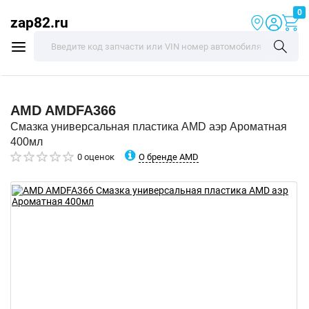
0
zap82.ru
AMD
AMDFA366
Смазка универсальная пластика AMD аэр Ароматная
400мл
О бренде AMD
0 оценок