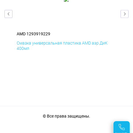
AMD 1293919229
AM
Смазка универсальная пластика AMD аэр ДиК
Сма
400мл
40
© Все права защищены.