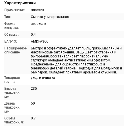
Характеристики
Применение:
пластик
Тип:
Смазка универсальная
Форма
аэрозоль
выпуска:
Объём, л:
0.4
EAN-13:
AMDFA366
Расширенное
Быстро и эффективно удаляет пыль, грязь, масляные и
описание:
никотиновые загрязнения. Защищает от старения и
выгорания, восстанавливает первоначальную
структуру, обладает антистатическим эффектом.
Предназначен для обработки пластиковых и
виниловых деталей салона. Подходит для молдингов и
бамперов. Обладает приятным ароматом клубники.
Товарная
уход и очистка
группа:
Высота
235
упаковки,
мм:
Длина
50
упаковки,
мм:
Объем
0.7
упаковки, л: