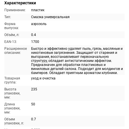
Характеристики
Применение:
пластик
Тип:
Смазка универсальная
Форма
аэрозоль
выпуска:
Объём, л:
0.4
EAN-13:
1700
Расширенное
Быстро и эффективно удаляет пыль, грязь, масляные и
описание:
никотиновые загрязнения. Защищает от старения и
выгорания, восстанавливает первоначальную
структуру, обладает антистатическим эффектом.
Предназначен для обработки пластиковых и
виниловых деталей салона. Подходит для молдингов и
бамперов. Обладает приятным ароматом клубники.
Товарная
уход и очистка
группа:
Высота
235
упаковки,
мм:
Длина
50
упаковки,
мм:
Объем
0.7
упаковки, л: