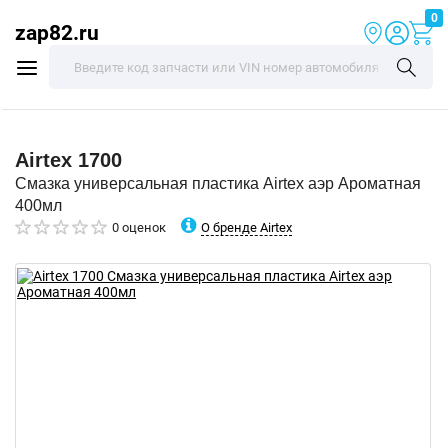
0
zap82.ru
Airtex
1700
Смазка универсальная пластика Airtex аэр Ароматная
400мл
О бренде Airtex
0 оценок