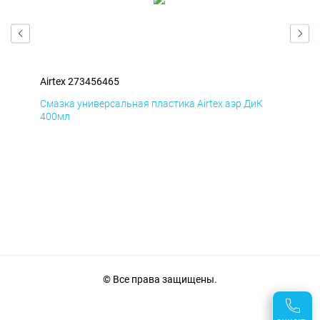
Airtex 273456465
Air
Д
Смазка универсальная пластика Airtex аэр ДиК
Сма
400мл
40
© Все права защищены.