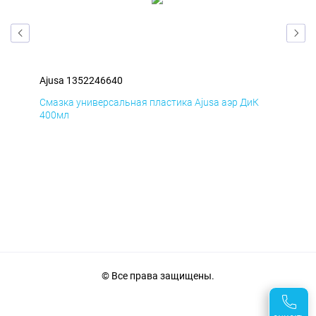
Ajusa 1352246640
Aju
Д
Смазка универсальная пластика Ajusa аэр ДиК
Сма
400мл
40
© Все права защищены.