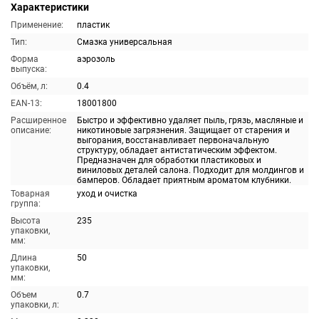
Характеристики
Применение:
пластик
Тип:
Смазка универсальная
Форма
аэрозоль
выпуска:
Объём, л:
0.4
EAN-13:
18001800
Расширенное
Быстро и эффективно удаляет пыль, грязь, масляные и
описание:
никотиновые загрязнения. Защищает от старения и
выгорания, восстанавливает первоначальную
структуру, обладает антистатическим эффектом.
Предназначен для обработки пластиковых и
виниловых деталей салона. Подходит для молдингов и
бамперов. Обладает приятным ароматом клубники.
Товарная
уход и очистка
группа:
Высота
235
упаковки,
мм:
Длина
50
упаковки,
мм:
Объем
0.7
упаковки, л: