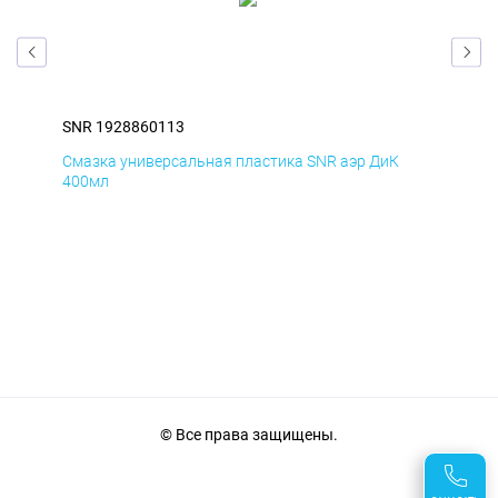
SNR 1928860113
SNR
Смазка универсальная пластика SNR аэр ДиК
Сма
400мл
40
© Все права защищены.