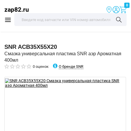
0
zap82.ru
SNR
ACB35X55X20
Смазка универсальная пластика SNR аэр Ароматная
400мл
О бренде SNR
0 оценок