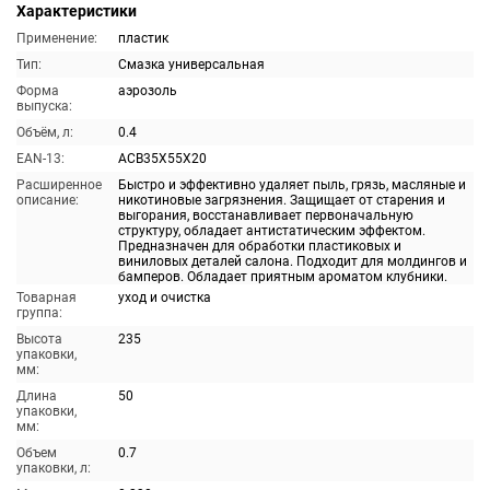
Характеристики
Применение:
пластик
Тип:
Смазка универсальная
Форма
аэрозоль
выпуска:
Объём, л:
0.4
EAN-13:
ACB35X55X20
Расширенное
Быстро и эффективно удаляет пыль, грязь, масляные и
описание:
никотиновые загрязнения. Защищает от старения и
выгорания, восстанавливает первоначальную
структуру, обладает антистатическим эффектом.
Предназначен для обработки пластиковых и
виниловых деталей салона. Подходит для молдингов и
бамперов. Обладает приятным ароматом клубники.
Товарная
уход и очистка
группа:
Высота
235
упаковки,
мм:
Длина
50
упаковки,
мм:
Объем
0.7
упаковки, л: