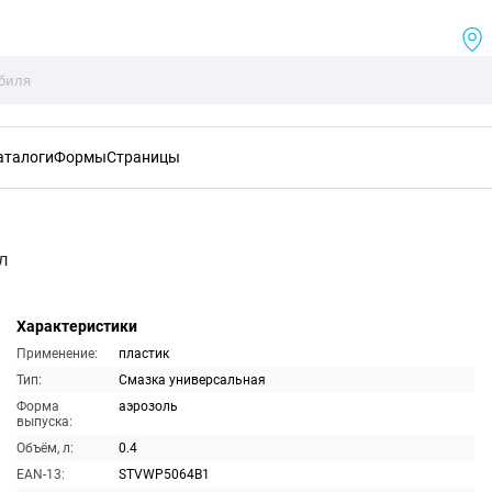
аталоги
Формы
Страницы
л
Характеристики
Применение:
пластик
Тип:
Смазка универсальная
Форма
аэрозоль
выпуска:
Объём, л:
0.4
EAN-13:
STVWP5064B1