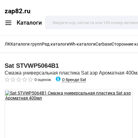
zap82.ru
Каталоги
ЛК
Каталоги групп
Ред.каталоги
Wh-каталоги
Carbase
Сторонние к
Sat
STVWP5064B1
Смазка универсальная пластика Sat аэр Ароматная 400м
О бренде Sat
0 оценок