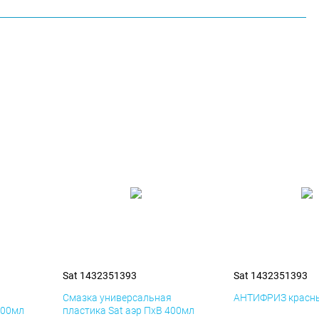
Sat 1432351393
Sat 1432351393
я
Смазка универсальная
АНТИФРИЗ красны
400мл
пластика Sat аэр ПхВ 400мл