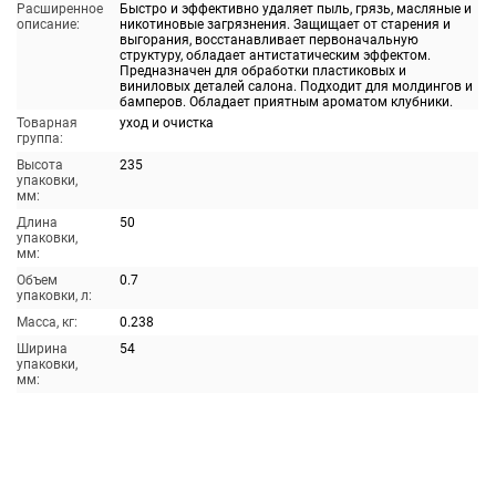
Расширенное
Быстро и эффективно удаляет пыль, грязь, масляные и
описание:
никотиновые загрязнения. Защищает от старения и
выгорания, восстанавливает первоначальную
структуру, обладает антистатическим эффектом.
Предназначен для обработки пластиковых и
виниловых деталей салона. Подходит для молдингов и
бамперов. Обладает приятным ароматом клубники.
Товарная
уход и очистка
группа:
Высота
235
упаковки,
мм:
Длина
50
упаковки,
мм:
Объем
0.7
упаковки, л:
Масса, кг:
0.238
Ширина
54
упаковки,
мм: