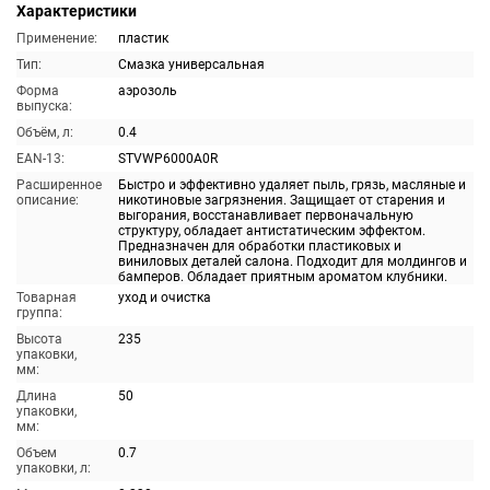
Характеристики
Применение:
пластик
Тип:
Смазка универсальная
Форма
аэрозоль
выпуска:
Объём, л:
0.4
EAN-13:
STVWP6000A0R
Расширенное
Быстро и эффективно удаляет пыль, грязь, масляные и
описание:
никотиновые загрязнения. Защищает от старения и
выгорания, восстанавливает первоначальную
структуру, обладает антистатическим эффектом.
Предназначен для обработки пластиковых и
виниловых деталей салона. Подходит для молдингов и
бамперов. Обладает приятным ароматом клубники.
Товарная
уход и очистка
группа:
Высота
235
упаковки,
мм:
Длина
50
упаковки,
мм:
Объем
0.7
упаковки, л: