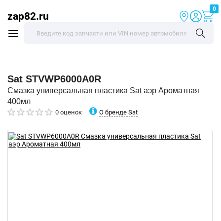
0
zap82.ru
Sat
STVWP6000A0R
Смазка универсальная пластика Sat аэр Ароматная
400мл
О бренде Sat
0 оценок