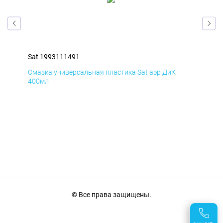
Sat 1993111491
Sat
Смазка универсальная пластика Sat аэр ДиК
Сма
400мл
40
© Все права защищены.