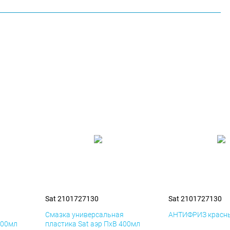
Sat 2101727130
Sat 2101727130
я
Смазка универсальная
АНТИФРИЗ красны
400мл
пластика Sat аэр ПхВ 400мл