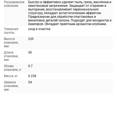
Расширенное
Быстро и эффективно удаляет пыль, грязь, масляные и
описание:
никотиновые загрязнения. Защищает от старения и
выгорания, восстанавливает первоначальную
структуру, обладает антистатическим эффектом.
Предназначен для обработки пластиковых и
виниловых деталей салона. Подходит для молдингов и
бамперов. Обладает приятным ароматом клубники.
Товарная
уход и очистка
группа:
Высота
235
упаковки,
мм:
Длина
50
упаковки,
мм:
Объем
0.7
упаковки, л:
Масса, кг:
0.238
Ширина
54
упаковки,
мм: