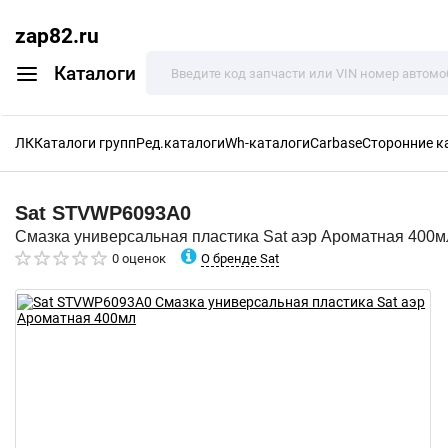
zap82.ru
Каталоги
ЛК
Каталоги групп
Ред.каталоги
Wh-каталоги
Carbase
Сторонние к
Sat
STVWP6093A0
Смазка универсальная пластика Sat аэр Ароматная 400м
О бренде Sat
0 оценок