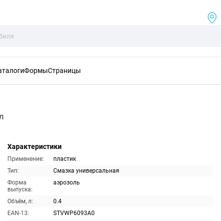
аталоги
Формы
Страницы
л
Характеристики
Применение:
пластик
Тип:
Смазка универсальная
Форма
аэрозоль
выпуска:
Объём, л:
0.4
EAN-13:
STVWP6093A0