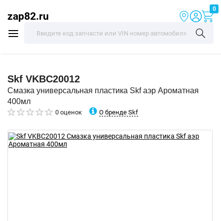
0
zap82.ru
Skf
VKBC20012
Смазка универсальная пластика Skf аэр Ароматная
400мл
О бренде Skf
0 оценок