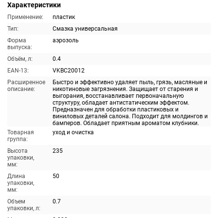
Характеристики
Применение:
пластик
Тип:
Смазка универсальная
Форма
аэрозоль
выпуска:
Объём, л:
0.4
EAN-13:
VKBC20012
Расширенное
Быстро и эффективно удаляет пыль, грязь, масляные и
описание:
никотиновые загрязнения. Защищает от старения и
выгорания, восстанавливает первоначальную
структуру, обладает антистатическим эффектом.
Предназначен для обработки пластиковых и
виниловых деталей салона. Подходит для молдингов и
бамперов. Обладает приятным ароматом клубники.
Товарная
уход и очистка
группа:
Высота
235
упаковки,
мм:
Длина
50
упаковки,
мм:
Объем
0.7
упаковки, л: