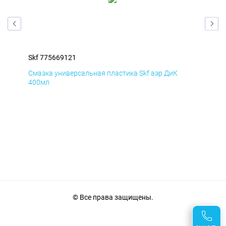
Skf 775669121
Skf
Смазка универсальная пластика Skf аэр ДиК
Сма
400мл
40
© Все права защищены.