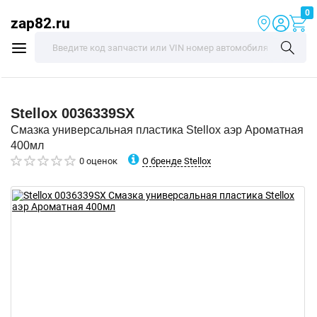
0
zap82.ru
Stellox
0036339SX
Смазка универсальная пластика Stellox аэр Ароматная
400мл
О бренде Stellox
0 оценок