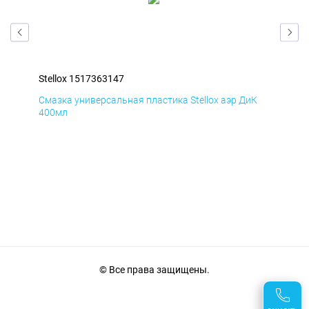
Stellox 1517363147
Ste
Д
Смазка универсальная пластика Stellox аэр ДиК
Сма
400мл
40
© Все права защищены.