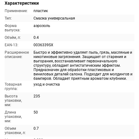
Характеристики
Применение:
пластик
Тип:
Смазка универсальная
Форма
аэрозоль
выпуска:
Объём, л:
0.4
EAN-13:
0036339SX
Расширенное
Быстро и эффективно удаляет пыль, грязь, масляные и
описание:
никотиновые загрязнения. Защищает от старения и
выгорания, восстанавливает первоначальную
структуру, обладает антистатическим эффектом.
Предназначен для обработки пластиковых и
виниловых деталей салона. Подходит для молдингов и
бамперов. Обладает приятным ароматом клубники.
Товарная
уход и очистка
группа:
Высота
235
упаковки,
мм:
Длина
50
упаковки,
мм:
Объем
0.7
упаковки, л: