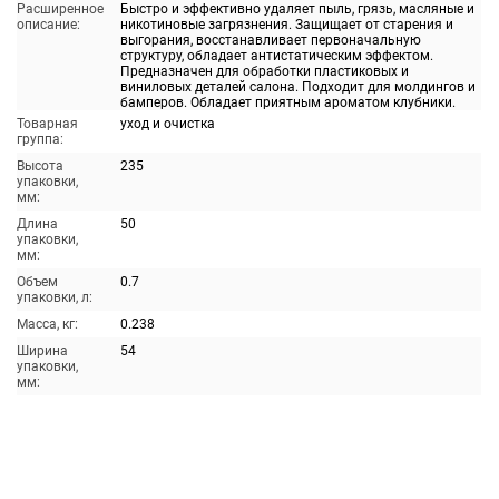
Расширенное
Быстро и эффективно удаляет пыль, грязь, масляные и
описание:
никотиновые загрязнения. Защищает от старения и
выгорания, восстанавливает первоначальную
структуру, обладает антистатическим эффектом.
Предназначен для обработки пластиковых и
виниловых деталей салона. Подходит для молдингов и
бамперов. Обладает приятным ароматом клубники.
Товарная
уход и очистка
группа:
Высота
235
упаковки,
мм:
Длина
50
упаковки,
мм:
Объем
0.7
упаковки, л:
Масса, кг:
0.238
Ширина
54
упаковки,
мм: