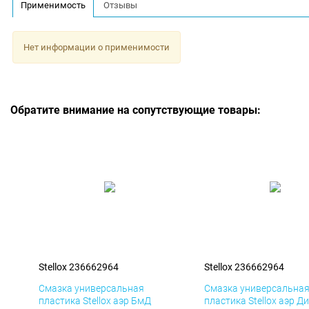
Применимость
Отзывы
Нет информации о применимости
Обратите внимание на сопутствующие товары:
Stellox 236662964
Stellox 236662964
Смазка универсальная
Смазка универсальна
пластика Stellox аэр БмД
пластика Stellox аэр Д