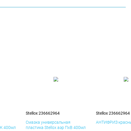
Stellox 236662964
Stellox 236662964
я
Смазка универсальная
АНТИФРИЗ красны
иК 400мл
пластика Stellox аэр ПхВ 400мл