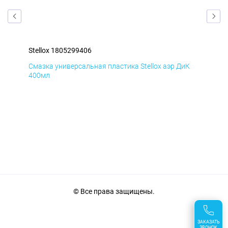
Stellox 1805299406
Ste
Д
Смазка универсальная пластика Stellox аэр ДиК
Сма
400мл
40
© Все права защищены.
ЗАКАЗАТЬ
ЗВОНОК