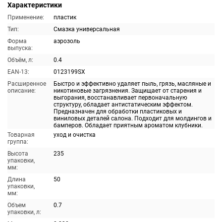
Характеристики
Применение:
пластик
Тип:
Смазка универсальная
Форма
аэрозоль
выпуска:
Объём, л:
0.4
EAN-13:
0123199SX
Расширенное
Быстро и эффективно удаляет пыль, грязь, масляные и
описание:
никотиновые загрязнения. Защищает от старения и
выгорания, восстанавливает первоначальную
структуру, обладает антистатическим эффектом.
Предназначен для обработки пластиковых и
виниловых деталей салона. Подходит для молдингов и
бамперов. Обладает приятным ароматом клубники.
Товарная
уход и очистка
группа:
Высота
235
упаковки,
мм:
Длина
50
упаковки,
мм:
Объем
0.7
упаковки, л: