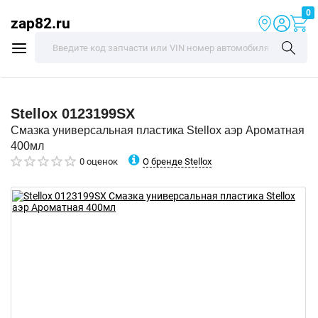
0
zap82.ru
Stellox
0123199SX
Смазка универсальная пластика Stellox аэр Ароматная
400мл
О бренде Stellox
0 оценок