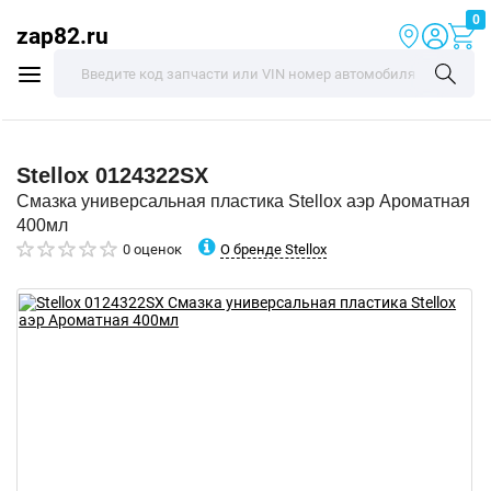
0
zap82.ru
Stellox
0124322SX
Смазка универсальная пластика Stellox аэр Ароматная
400мл
О бренде Stellox
0 оценок