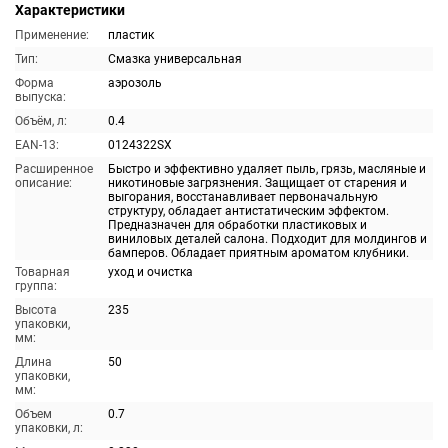
Характеристики
Применение:
пластик
Тип:
Смазка универсальная
Форма
аэрозоль
выпуска:
Объём, л:
0.4
EAN-13:
0124322SX
Расширенное
Быстро и эффективно удаляет пыль, грязь, масляные и
описание:
никотиновые загрязнения. Защищает от старения и
выгорания, восстанавливает первоначальную
структуру, обладает антистатическим эффектом.
Предназначен для обработки пластиковых и
виниловых деталей салона. Подходит для молдингов и
бамперов. Обладает приятным ароматом клубники.
Товарная
уход и очистка
группа:
Высота
235
упаковки,
мм:
Длина
50
упаковки,
мм:
Объем
0.7
упаковки, л: