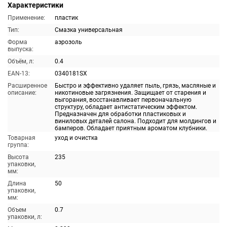
Характеристики
Применение:
пластик
Тип:
Смазка универсальная
Форма
аэрозоль
выпуска:
Объём, л:
0.4
EAN-13:
0340181SX
Расширенное
Быстро и эффективно удаляет пыль, грязь, масляные и
описание:
никотиновые загрязнения. Защищает от старения и
выгорания, восстанавливает первоначальную
структуру, обладает антистатическим эффектом.
Предназначен для обработки пластиковых и
виниловых деталей салона. Подходит для молдингов и
бамперов. Обладает приятным ароматом клубники.
Товарная
уход и очистка
группа:
Высота
235
упаковки,
мм:
Длина
50
упаковки,
мм:
Объем
0.7
упаковки, л: