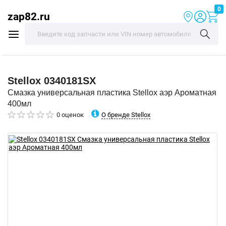
0
zap82.ru
Stellox
0340181SX
Смазка универсальная пластика Stellox аэр Ароматная
400мл
О бренде Stellox
0 оценок