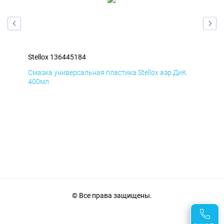
Stellox 136445184
Ste
Д
Смазка универсальная пластика Stellox аэр ДиК
Сма
400мл
40
© Все права защищены.