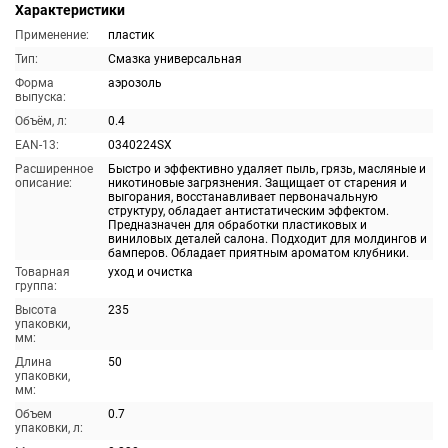
Характеристики
Применение:
пластик
Тип:
Смазка универсальная
Форма
аэрозоль
выпуска:
Объём, л:
0.4
EAN-13:
0340224SX
Расширенное
Быстро и эффективно удаляет пыль, грязь, масляные и
описание:
никотиновые загрязнения. Защищает от старения и
выгорания, восстанавливает первоначальную
структуру, обладает антистатическим эффектом.
Предназначен для обработки пластиковых и
виниловых деталей салона. Подходит для молдингов и
бамперов. Обладает приятным ароматом клубники.
Товарная
уход и очистка
группа:
Высота
235
упаковки,
мм:
Длина
50
упаковки,
мм:
Объем
0.7
упаковки, л: