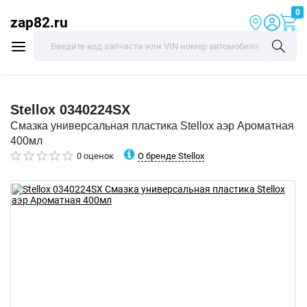
0
zap82.ru
Stellox
0340224SX
Смазка универсальная пластика Stellox аэр Ароматная
400мл
О бренде Stellox
0 оценок