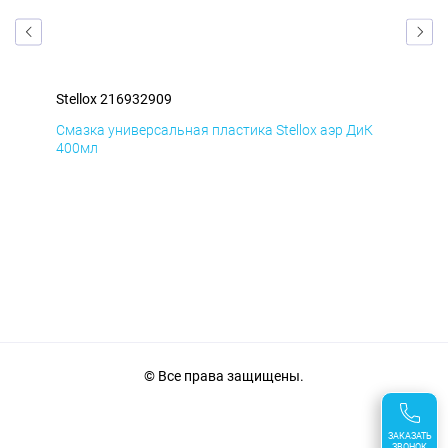
Stellox 216932909
Ste
Д
Смазка универсальная пластика Stellox аэр ДиК
Сма
400мл
40
© Все права защищены.
ЗАКАЗАТЬ
ЗВОНОК