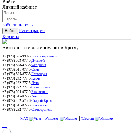
Войти
Личный кабинет
Забыли пароль
Регистрация
Корзина
Автозапчасти
для иномарок
в Крыму
+7 (978) 525-999-5
Красноперекопск
+7 (978) 503-077-5
Джанкой
+7 (978) 528-477-5
Феодосия
+7 (978) 511-077-5
Саки
+7 (978) 525-877-5
Евпатория
+7 (978) 242-777-5
Керчь
+7 (978) 232-777-5
Ялта
+7 (978) 292-777-5
Севастополь
+7 (978) 504-977-5
Бахчисарай
+7 (978) 515-077-5
Алушта
+7 (978) 452-575-6
Старый Крым
+7 (978) 511-877-5
Белогорск
+7 (978) 282-777-5
Симферополь
|
|
MAX
WhatsApp
Telegram