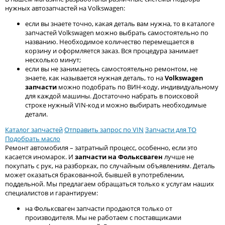
нужных автозапчастей на Volkswagen:
если вы знаете точно, какая деталь вам нужна, то в каталоге
запчастей Volkswagen можно выбрать самостоятельно по
названию. Необходимое количество перемещается в
корзину и оформляется заказ. Вся процедура занимает
несколько минут;
если вы не занимаетесь самостоятельно ремонтом, не
знаете, как называется нужная деталь, то на
Volkswagen
запчасти
можно подобрать по ВИН-коду, индивидуальному
для каждой машины. Достаточно набрать в поисковой
строке нужный VIN-код и можно выбирать необходимые
детали.
Каталог запчастей
Отправить запрос по VIN
Запчасти для ТО
Подобрать масло
Ремонт автомобиля – затратный процесс, особенно, если это
касается иномарок. И
запчасти на Фольксваген
лучше не
покупать с рук, на разборках, по случайным объявлениям. Деталь
может оказаться бракованной, бывшей в употреблении,
поддельной. Мы предлагаем обращаться только к услугам наших
специалистов и гарантируем:
на Фольксваген запчасти продаются только от
производителя. Мы не работаем с поставщиками