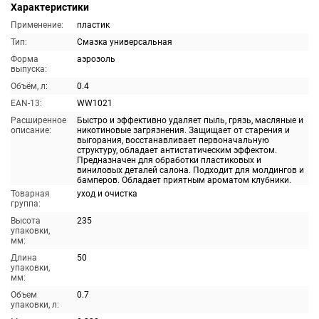
Характеристики
Применение:
пластик
Тип:
Смазка универсальная
Форма
аэрозоль
выпуска:
Объём, л:
0.4
EAN-13:
WW1021
Расширенное
Быстро и эффективно удаляет пыль, грязь, масляные и
описание:
никотиновые загрязнения. Защищает от старения и
выгорания, восстанавливает первоначальную
структуру, обладает антистатическим эффектом.
Предназначен для обработки пластиковых и
виниловых деталей салона. Подходит для молдингов и
бамперов. Обладает приятным ароматом клубники.
Товарная
уход и очистка
группа:
Высота
235
упаковки,
мм:
Длина
50
упаковки,
мм:
Объем
0.7
упаковки, л: