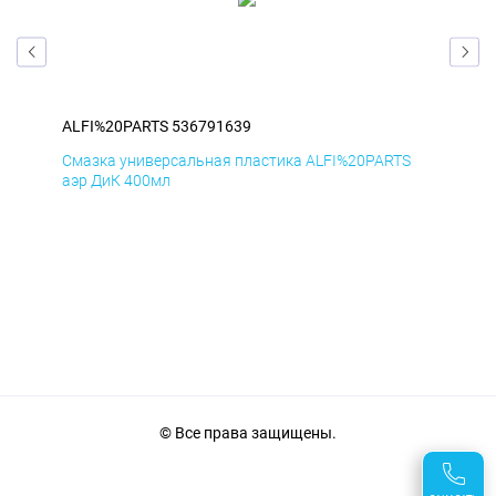
ALFI%20PARTS 536791639
ALF
S
Смазка универсальная пластика ALFI%20PARTS
Сма
аэр ДиК 400мл
аэр
© Все права защищены.